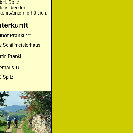
H, Spitz
te ist bei den
kehrsämtern erhältlich.
terkunft
hof Prankl ***
s Schiffmeisterhaus
rtin Prankl
erhaus 16
 Spitz