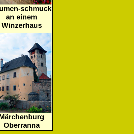
lumen-schmuck
an einem
Winzerhaus
Märchenburg
Oberranna