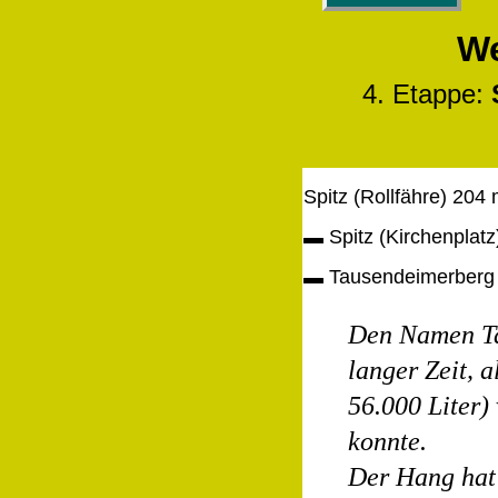
We
4. Etappe:
Spitz (Rollfähre) 204
▬
Spitz (Kirchenplat
▬
Tausendeimerberg
Den Namen Ta
langer Zeit, 
56.000 Liter)
konnte.
Der Hang hat 