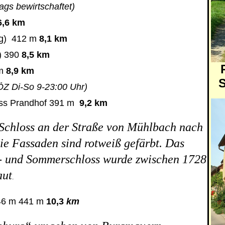
s bewirtschaftet)
6,6 km
g)
412 m
8,1 km
) 390
8,5 km
 m
8,9 km
S
Z Di-So 9-23:00 Uhr)
oss Prandhof 391 m
9,2 km
Schloss an der Straße von Mühlbach nach
e Fassaden sind rotweiß gefärbt. Das
- und Sommerschloss wurde zwischen 1728
aut
.
46 m 441 m
10,3
km