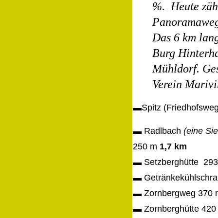
%.
Heute
zäh
Panoramawe
Das 6 km lang
Burg Hinterha
Mühldorf. Ge
Verein Marivi
▬
Spitz (Friedhofswe
▬
Radlbach
(eine Si
250 m
1,7 km
▬
Setzberghütte
29
▬
Getränkekühlschr
▬
Zornbergweg
370
▬
Zornberghütte 420