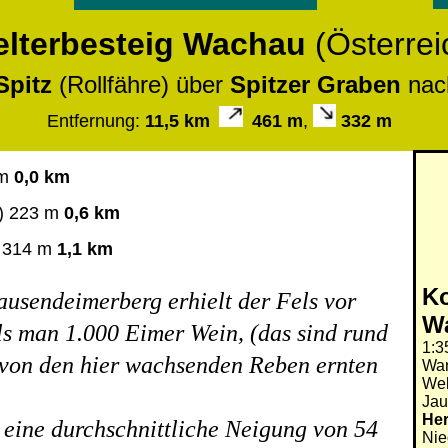
lterbesteig Wachau
(Österrei
Spitz
(Rollfähre)
über
Spitzer Graben
nac
Entfernung:
11,5 km
461 m
,
332 m
 m
0
,0 km
z) 223 m
0,6 km
 314 m
1,1 km
Ko
usendeimerberg erhielt der Fels vor
Wa
als man 1.000 Eimer Wein, (das sind rund
1:3
 von den hier wachsenden Reben
ernten
Wan
Wel
Jau
Her
eine durchschnittliche Neigung von 54
Nie