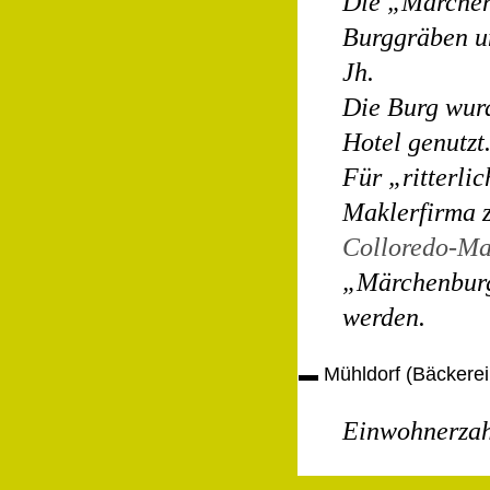
Die „Märche
Burggräben u
Jh.
Die Burg wurd
Hotel genutzt
Für „ritterli
Maklerfirma 
Colloredo-Ma
„Märchenburg“
werden.
▬
Mühldorf (Bäcker
Einwohnerzah