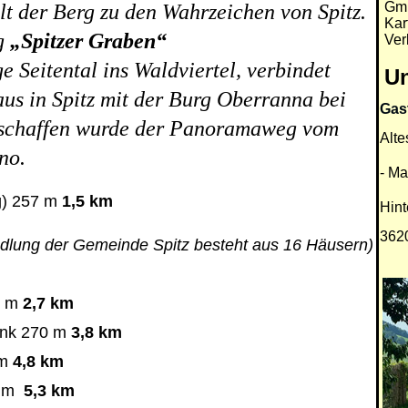
Gmb
lt der Berg zu den Wahrzeichen von Spitz.
Kar
g
„Spitzer Graben“
Ver
e Seitental ins Waldviertel, verbindet
Un
us in Spitz mit der Burg Oberranna bei
Gast
schaffen wurde der Panoramaweg vom
Alte
no.
- Ma
g) 257 m
1,5
km
Hint
3620
edlung der Gemeinde Spitz besteht aus 16 Häusern)
3 m
2,7 km
ank 270 m
3,8 km
 m
4,8 km
 m
5,3 km