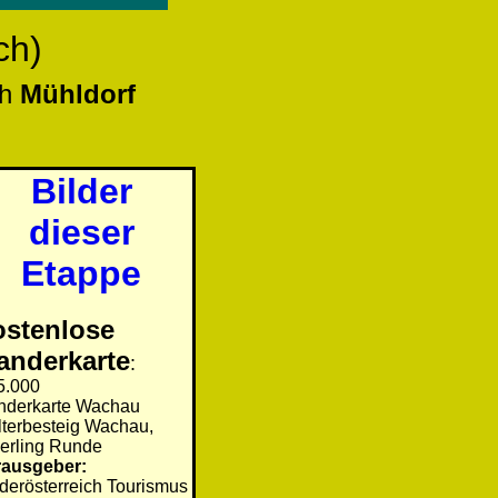
ch)
h
Mühldorf
Bilder
dieser
Etappe
stenlose
nderkarte
:
5.000
derkarte Wachau
terbesteig Wachau,
erling Runde
ausgeber:
derösterreich Tourismus