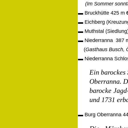
(Im Sommer sonntag
▬
Bruckhütte 425 m
▬
Eichberg (Kreuzun
▬
Muthstal (Siedlung
▬
Niederranna
387
(
Gasthaus Busch, Ö
▬
Niederranna Schl
Ein barockes 
Oberranna. Di
barocke
Jagd
und 1731 erb
▬
Burg Oberranna 4