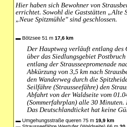
Hier haben sich Bewohner von Strausbe
errichtet. Sowohl die Gaststätten „Alte
„Neue Spitzmühle" sind geschlossen.
▬
Bötzsee 51 m
17,6 km
Der Hauptweg verläuft entlang des 
über das Siedlungsgebiet Postbruch 
entlang der Strausseepromenade nac
Abkürzung von 3,5 km nach Strausb
den Wanderweg durch die Spitzheide
Seilfähre (Strausseefähre) den Strau
Abfahrt von der Waldseite vom 01.04
(Sommerfahrplan) alle 30 Minuten.
Das Deutschlandticket hat keine Gül
▬
Umgehungsstraße queren 75 m
19,9 km
▬
Strausseefähre Westufer (Waldseite) 66 m
20