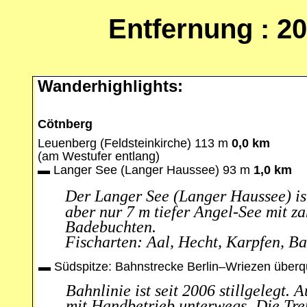
Entfernung : 2
Wanderhighlights:
Cötnberg
Leuenberg (Feldsteinkirche) 113 m
0,0 km
(am Westufer entlang)
▬
Langer See
(Langer Haussee)
93 m
1,0 km
Der Langer See (Langer Haussee) is
aber nur 7 m tiefer Angel-See
mit za
Badebuchten.
Fischarten: Aal, Hecht, Karpfen, Ba
▬
Südspitze: Bahnstrecke Berlin–Wriezen
überq
Bahnlinie ist seit 2006 stillgelegt. 
mit Handbetrieb unterwegs.
Die Tr