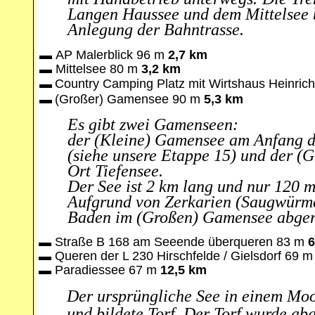
Langen Haussee und dem Mittelsee 
Anlegung der Bahntrasse.
▬
AP Malerblick 96 m
2,7 km
▬
Mittelsee 80 m
3,2 km
▬
Country Camping Platz mit Wirtshaus Heinrich
▬
(Großer) Gamensee 90 m
5,3 km
Es gibt zwei Gamenseen:
der (Kleine) Gamensee am Anfang 
(siehe unsere Etappe 15) und der 
Ort Tiefensee.
Der See ist 2 km lang und nur 120 m 
Aufgrund von Zerkarien (Saugwürm
Baden im (Großen) Gamensee abger
▬
Straße B 168 am Seeende überqueren 83 m
6
▬
Queren der L 230 Hirschfelde / Gielsdorf 69 m
▬
Paradiessee 67 m
12,5 km
Der ursprüngliche See in einem Moo
und bildete Torf.
Der Torf wurde ab