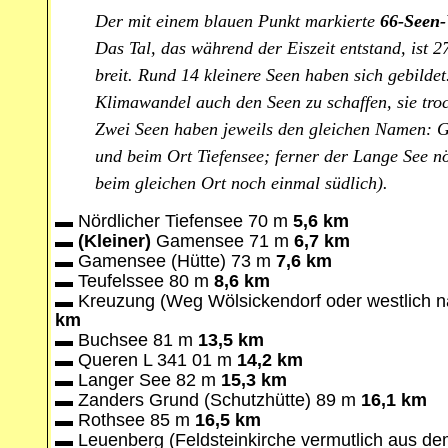
Der mit einem blauen Punkt markierte
66-Seen
Das Tal, das während der Eiszeit entstand, ist 
breit. Rund 14 kleinere Seen haben sich gebilde
Klimawandel auch den Seen zu schaffen, sie tro
Zwei Seen haben jeweils den gleichen Namen: G
und beim Ort Tiefensee; ferner der Lange See n
beim gleichen Ort noch einmal südlich).
▬
Nördlicher Tiefensee 70 m
5,6 km
▬ (Kleiner)
Gamensee
71 m
6,7 km
▬
Gamensee (Hütte) 73 m
7,6 km
▬
Teufelssee 80 m
8,6 km
▬
Kreuzung (Weg Wölsickendorf oder westlich 
km
▬
Buchsee 81 m
13,5 km
▬
Queren L 341 01 m
14,2 km
▬
Langer See 82 m
15,3 km
▬
Zanders Grund (Schutzhütte) 89 m
16,1 km
▬
Rothsee 85 m
16,5 km
▬
Leuenberg (Feldsteinkirche vermutlich aus de