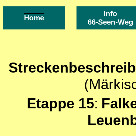
Info
Home
66-Seen-Weg
Streckenbeschrei
(Märkis
Etappe 15
:
Falk
Leuen