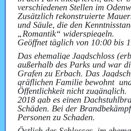
verschiedenen Stellen im Odenw
Zusätzlich
r
ekonstruierte
Mauers
und Säule, die den Kenntnisstand
„Romantik“ widerspiegeln.
Geöffnet täglich von 10:00 bis 
Das ehemalige Jagdschloss (erb
außerhalb des Parks und war d
Grafen zu Erbach. Das Jagdsch
gräflichen Familie bewohnt
und
Öffentlichkeit nicht zugänglich.
2018 gab es einen Dachstuhlbra
Schäden. Bei der Brandbekämp
Personen zu Schaden.
Östlich des Schlosses, im ehema