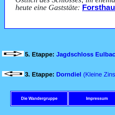
heute eine Gaststäte:
Forstha
5. Etappe:
Jagdschloss Eulba
3. Etappe:
Dorndiel
(Kleine Zin
Die Wandergruppe
Impressum