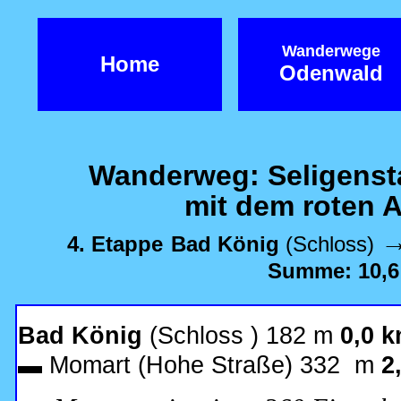
Wanderwege
Home
Odenwald
Wanderweg: Seligenst
mit dem roten 
4. Etappe
Bad König
(Schloss)
Summe: 10,
Bad König
(Schloss ) 182 m
0,0 
▬
Momart (Hohe Straße) 332 m
2