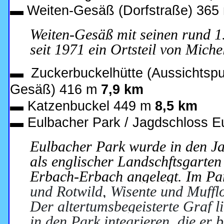
▬
Weiten-Gesäß (Dorfstraße) 365
Weiten-Gesäß mit seinen rund 1
seit 1971 ein Ortsteil von Miche
▬
Zuckerbuckelhütte (Aussichtspu
Gesäß) 416 m
7,9 km
▬
Katzenbuckel 449 m
8,5 km
▬
Eulbacher Park / Jagdschloss 
Eulbacher Park wurde in den J
als englischer Landschftsgarten
Erbach-Erbach angelegt. Im Pa
und Rotwild, Wisente und Muffl
Der altertumsbegeisterte Graf l
in den Park integrieren, die er