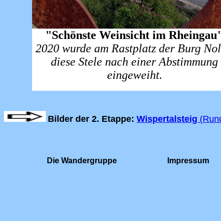
"Schönste Weinsicht im Rheingau
2020 wurde am Rastplatz der Burg Nol
diese Stele nach einer Abstimmung
eingeweiht.
Bilder der 2. Etappe:
Wispertalsteig
(Run
Die Wandergruppe
Impressum