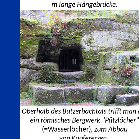
m lange Hängebrücke.
Oberhalb des Butzerbachtals trifft man 
ein römisches Bergwerk "Pützlöcher"
(
=Wasserlöcher)
,
zum Abbau
von Kupfererzen.