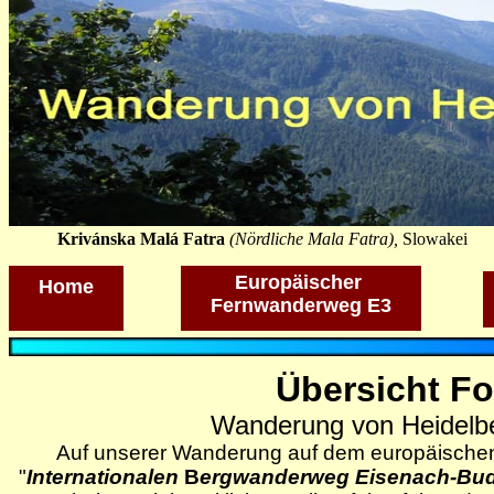
Krivánska Malá Fatra
(Nördliche Mala Fatra),
Slowakei
Europäischer
Home
Fernwanderweg E3
Übersicht Fo
Wanderung von Heidelb
Auf unserer Wanderung auf dem europäisch
"
Internationalen
B
ergwanderweg Eisenach-Bu