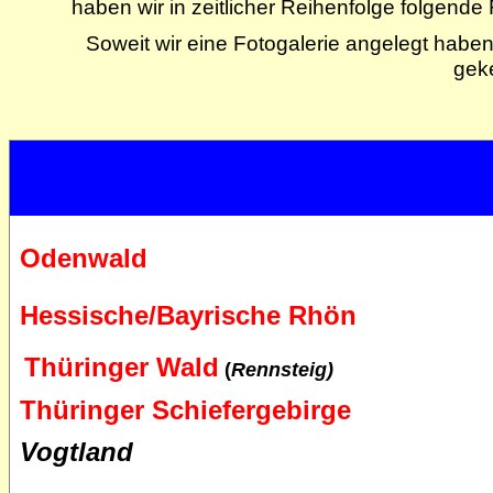
haben wir in zeitlicher Reihenfolge folgend
Soweit wir eine Fotogalerie angelegt haben
gek
Odenwald
Hessische/Bayrische Rhön
Thüringer Wald
(
Rennsteig)
Thüringer Schiefergebirge
Vogtland