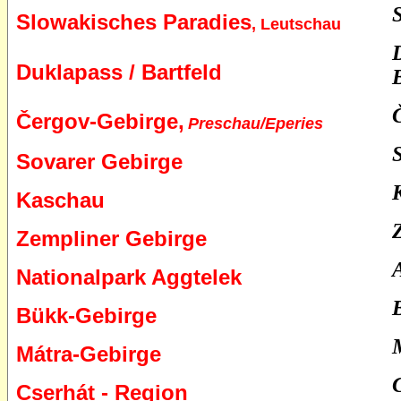
Slowakisches Paradies
, Leutschau
Duklapass / Bartfeld
Čergov-Gebirge,
Preschau/Eperies
Sovarer Gebirge
Kaschau
Zempliner Gebirge
Nationalpark Aggtelek
Bükk-Gebirge
Mátra
-
Gebirge
Cserhát - Region